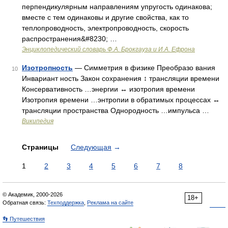
перпендикулярным направлениям упругость одинакова;
вместе с тем одинаковы и другие свойства, как то
теплопроводность, электропроводность, скорость
распространения&#8230; …
Энциклопедический словарь Ф.А. Брокгауза и И.А. Ефрона
Изотропность
— Симметрия в физике Преобразо вания
10
Инвариант ность Закон сохранения ↕ трансляции времени
Консервативность …энергии ↔ изотропия времени
Изотропия времени …энтропии в обратимых процессах ↔
трансляции пространства Однородность …импульса …
Википедия
Страницы
Следующая
→
1
2
3
4
5
6
7
8
© Академик, 2000-2026
18+
Обратная связь:
Техподдержка
,
Реклама на сайте
👣 Путешествия