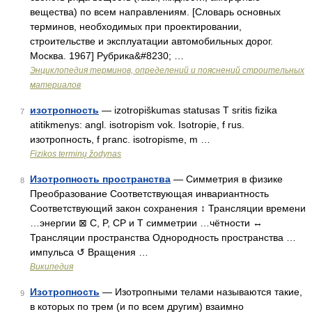
вещества) по всем направлениям. [Словарь основных
терминов, необходимых при проектировании,
строительстве и эксплуатации автомобильных дорог.
Москва. 1967] Рубрика&#8230; …
Энциклопедия терминов, определений и пояснений строительных
материалов
изотропность
— izotropiškumas statusas T sritis fizika
7
atitikmenys: angl. isotropism vok. Isotropie, f rus.
изотропность, f pranc. isotropisme, m …
Fizikos terminų žodynas
Изотропность пространства
— Симметрия в физике
8
Преобразование Соответствующая инвариантность
Соответствующий закон сохранения ↕ Трансляции времени
…энергии ⊠ C, P, CP и T симметрии …чётности ↔
Трансляции пространства Однородность пространства …
импульса ↺ Вращения …
Википедия
Изотропность
— Изотропными телами называются такие,
9
в которых по трем (и по всем другим) взаимно