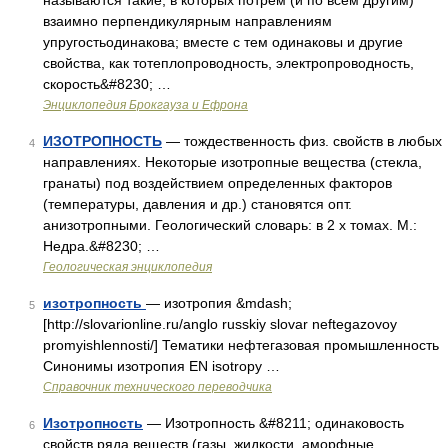
называются такие, в которых потрем (и по всем другим)
взаимно перпендикулярным направлениям
упругостьодинакова; вместе с тем одинаковы и другие
свойства, как тотеплопроводность, электропроводность,
скорость&#8230; …
Энциклопедия Брокгауза и Ефрона
ИЗОТРОПНОСТЬ
— тождественность физ. свойств в любых
4
направлениях. Некоторые изотропные вещества (стекла,
гранаты) под воздействием определенных факторов
(температуры, давления и др.) становятся опт.
анизотропными. Геологический словарь: в 2 х томах. М.:
Недра.&#8230; …
Геологическая энциклопедия
изотропность
— изотропия &mdash;
5
[http://slovarionline.ru/anglo russkiy slovar neftegazovoy
promyishlennosti/] Тематики нефтегазовая промышленность
Синонимы изотропия EN isotropy …
Справочник технического переводчика
Изотропность
— Изотропность &#8211; одинаковость
6
свойств ряда веществ (газы, жидкости, аморфные